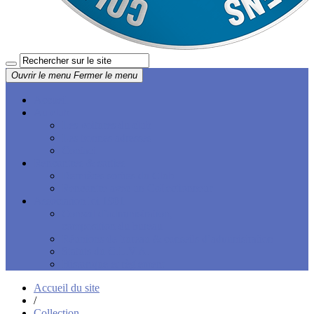
Ouvrir le menu
Fermer le menu
Accueil
Au club
Les voitures du club
Les bonnes adresses
Contact
Rencontres & sorties
Dernières sorties du Club
Rencontre avec un Collectionneur
Association loi 1901
Conseil d’administration,
composition du bureau
Réunions de bureau & conseils d’administration
Statuts du C.L.V.A.
Historique et règlement
Accueil du site
/
Collection