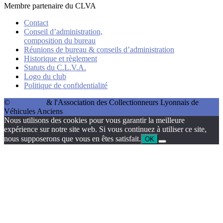
Membre partenaire du CLVA
Contact
Conseil d’administration,
composition du bureau
Réunions de bureau & conseils d’administration
Historique et règlement
Statuts du C.L.V.A.
Logo du club
Politique de confidentialité
©
Alexandre
& l'Association des Collectionneurs Lyonnais de
Véhicules Anciens
Nous utilisons des cookies pour vous garantir la meilleure
expérience sur notre site web. Si vous continuez à utiliser ce site,
nous supposerons que vous en êtes satisfait.
OK