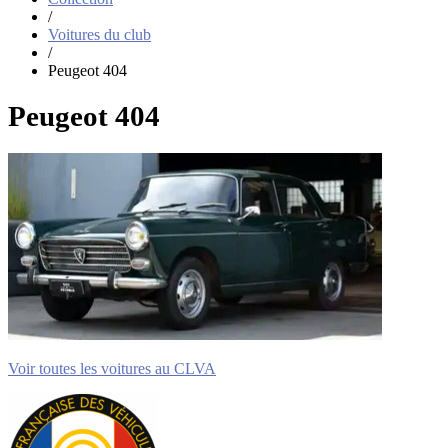
/
Voitures du club
/
Peugeot 404
Peugeot 404
Voir toutes les voitures au CLVA