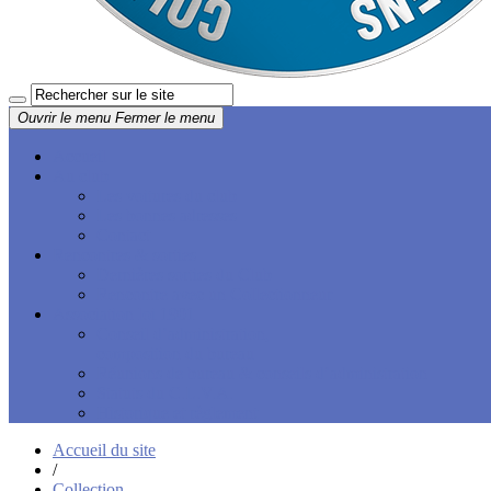
Ouvrir le menu
Fermer le menu
Accueil
Au club
Les voitures du club
Les bonnes adresses
Contact
Rencontres & sorties
Dernières sorties du Club
Rencontre avec un Collectionneur
Association loi 1901
Conseil d’administration,
composition du bureau
Réunions de bureau & conseils d’administration
Statuts du C.L.V.A.
Historique et règlement
Accueil du site
/
Collection