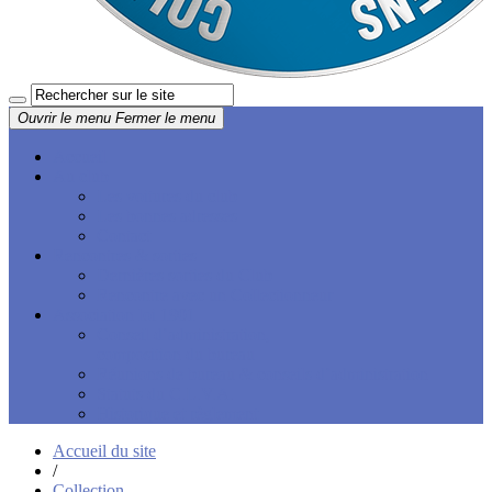
Ouvrir le menu
Fermer le menu
Accueil
Au club
Les voitures du club
Les bonnes adresses
Contact
Rencontres & sorties
Dernières sorties du Club
Rencontre avec un Collectionneur
Association loi 1901
Conseil d’administration,
composition du bureau
Réunions de bureau & conseils d’administration
Statuts du C.L.V.A.
Historique et règlement
Accueil du site
/
Collection