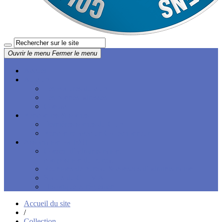
Ouvrir le menu
Fermer le menu
Accueil
Au club
Les voitures du club
Les bonnes adresses
Contact
Rencontres & sorties
Dernières sorties du Club
Rencontre avec un Collectionneur
Association loi 1901
Conseil d’administration,
composition du bureau
Réunions de bureau & conseils d’administration
Statuts du C.L.V.A.
Historique et règlement
Accueil du site
/
Collection