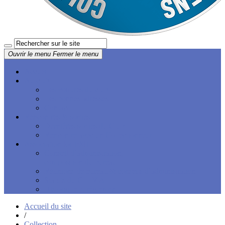
Ouvrir le menu
Fermer le menu
Accueil
Au club
Les voitures du club
Les bonnes adresses
Contact
Rencontres & sorties
Dernières sorties du Club
Rencontre avec un Collectionneur
Association loi 1901
Conseil d’administration,
composition du bureau
Réunions de bureau & conseils d’administration
Statuts du C.L.V.A.
Historique et règlement
Accueil du site
/
Collection